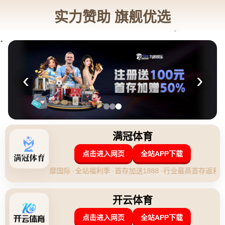
联系我们
联系我们
网站首页