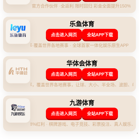
联系我们
您的电子邮件地址不会被公开*