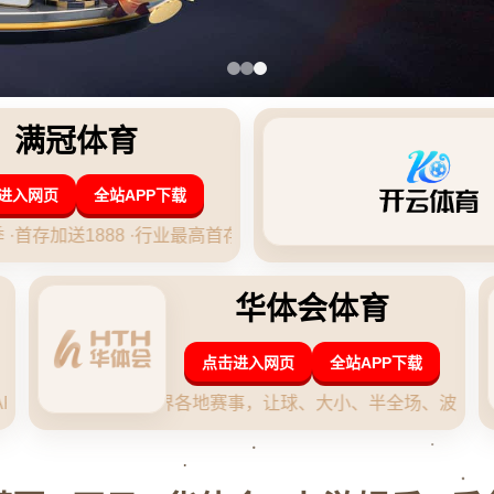
问最强中场，我推荐巴拉