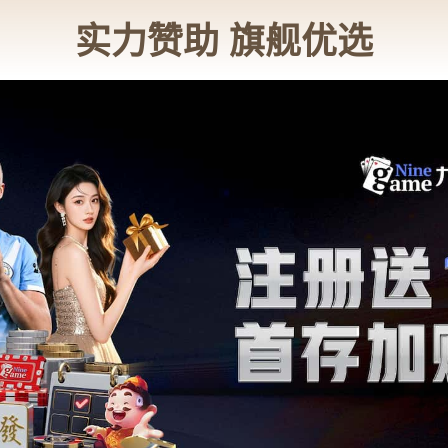
需要帮助：
提供创新和简单的解决方案，请致电
024-8850487
网站首页
关于proton3408
服务优势
团队介绍