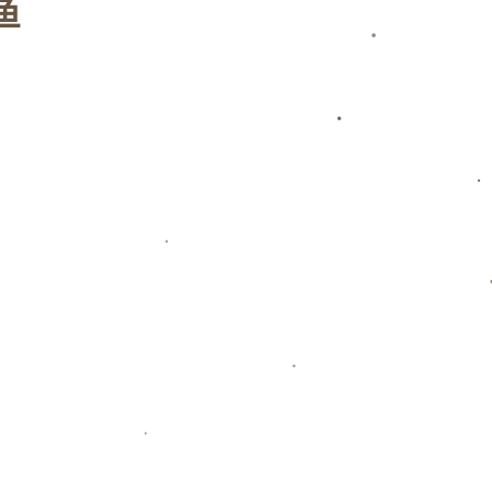
栏目导航
关于proton3408
服务优势
团队介绍
新闻资讯
联系我们