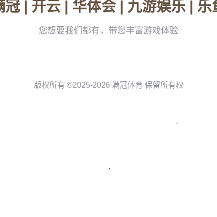
行业也在积极拥抱新技术，探索更具吸引力和互动性的玩
种全新的互动形式，不仅让用户在观赛的同时参与投注，还
绕这一创新模式展开，探讨其背后的意义、特点以及对未来
式
投注的互动方式。用户可以在观看比赛的同时，通过体彩平
这种形式的出现，不仅满足了现代人对快节奏娱乐的需求，
距离。
过手机应用一边关注比分变化，一边根据场上形势选择投注
策都充满参与感，彻底改变了传统体彩单一的购买模式。
体彩玩法往往需要提前预测结果，而“边看边投”允许用户
，同时增加了趣味性。试想，当你看到球员即将射门的一
统模式无法比拟的。