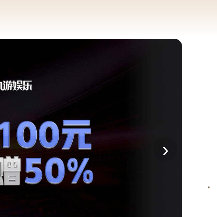
新闻资讯
联系我们
立即咨询
网站首页
新闻资讯