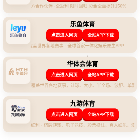
2026-05-16T13:29:13+08:00
弗兰克：三粒丢球源于自
身失误，需提升错误控制
能力
在足球比赛中，细节往往决定成败。近日，在一场令人瞩目
的比赛后，主教练弗兰克直言不讳地指出丢球原因——全部源
于球队自身的错误。这句点评不仅表达了对这场赛事输球的
不满，更传递出提高团队稳健性的紧迫性。正如标题所述，
“失误率方面需要改善”，这是一个亟待解决的重要问题。
反思核心：团队自我梳理与战略导向
球队的三次丢分给予了所有成员深刻的警醒，也暴露出了一